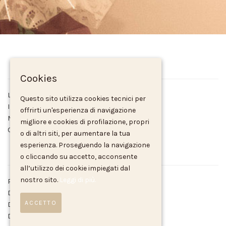
PASTICCERIA REALE
Cookies
La Storia
Questo sito utilizza cookies tecnici per
Il Laboratorio
offrirti un'esperienza di navigazione
Matrimoni
migliore e cookies di profilazione, propri
Contatti
o di altri siti, per aumentare la tua
esperienza. Proseguendo la navigazione
PRODOTTI
o cliccando su accetto, acconsente
all’utilizzo dei cookie impiegati dal
nostro sito.
Leggi di più.
Panettoni Natalizi
Dolci Natalizi
ACCETTO
Dolci di Mandorla
Dolci per Matrimoni