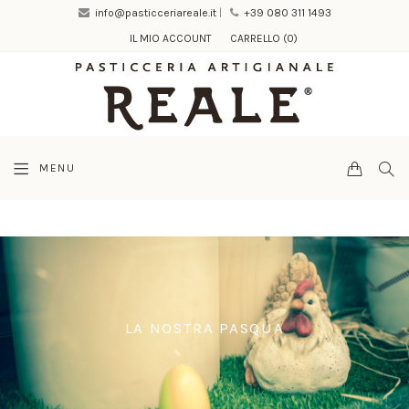
info@pasticceriareale.it
|
+39 080 311 1493
IL MIO ACCOUNT
CARRELLO
(0)
Cart
SEA
MENU
PASQUA
LA NOSTRA PASQUA